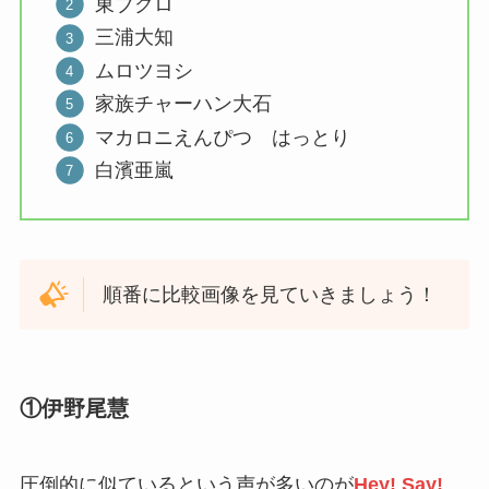
東ブクロ
三浦大知
ムロツヨシ
家族チャーハン大石
マカロニえんぴつ はっとり
白濱亜嵐
順番に比較画像を見ていきましょう！
①伊野尾慧
圧倒的に似ているという声が多いのが
Hey! Say!