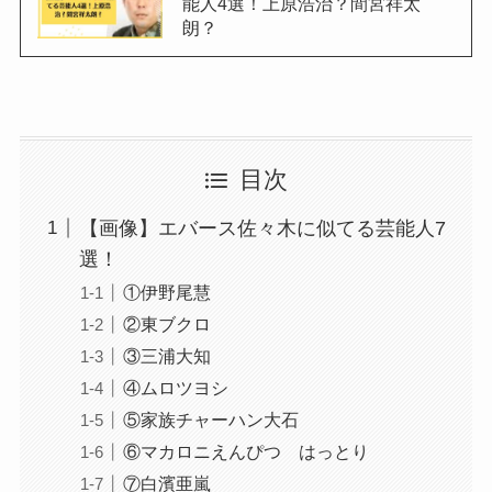
能人4選！上原浩治？間宮祥太
朗？
目次
【画像】エバース佐々木に似てる芸能人7
選！
①伊野尾慧
②東ブクロ
③三浦大知
④ムロツヨシ
⑤家族チャーハン大石
⑥マカロニえんぴつ はっとり
⑦白濱亜嵐