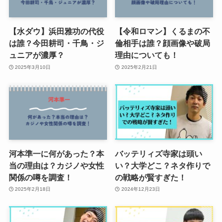
【水ダウ】浜田雅功の代役
【令和ロマン】くるまの不
は誰？今田耕司・千鳥・ジ
倫相手は誰？顔画像や破局
ュニアが濃厚？
理由についても！
2025年3月10日
2025年2月21日
河本準一に何があった？本
バッテリィズ寺家は頭い
当の理由は？カジノや女性
い？大学どこ？ネタ作りで
関係の噂を調査！
の戦略が賢すぎた！
2025年2月18日
2024年12月23日