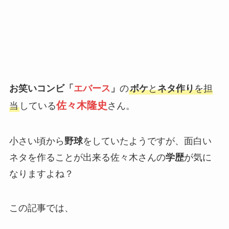
お笑いコンビ「
エバース
」
の
ボケ
と
ネタ作り
を担
佐々木隆史
当
している
さん。
小さい頃から
野球
をしていたようですが、面白い
ネタを作ることが出来る佐々木さんの
学歴
が気に
なりますよね？
この記事では、