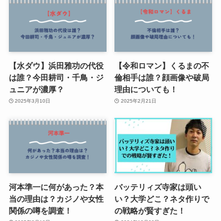
【水ダウ】浜田雅功の代役
【令和ロマン】くるまの不
は誰？今田耕司・千鳥・ジ
倫相手は誰？顔画像や破局
ュニアが濃厚？
理由についても！
2025年3月10日
2025年2月21日
河本準一に何があった？本
バッテリィズ寺家は頭い
当の理由は？カジノや女性
い？大学どこ？ネタ作りで
関係の噂を調査！
の戦略が賢すぎた！