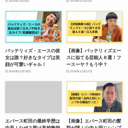
2025年2月18日
2024年12月23日
バッテリィズ・エースの彼
【画像】バッテリィズエー
女は誰？好きなタイプは笑
スに似てる芸能人８選！フ
顔が可愛いギャル！
ースーヤ？もう中？
2024年12月18日
2024年12月17日
エバース町田の最終学歴は
【画像】エバース町田の髪
中卒！なぜ？親は高校教師
型が謎！山内と同じシンプ