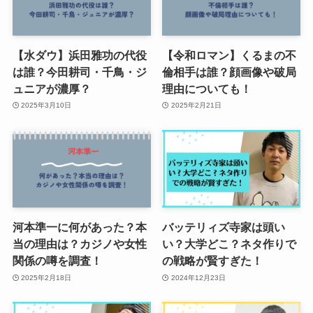
【水ダウ】浜田雅功の代役
【令和ロマン】くるまの不
は誰？今田耕司・千鳥・ジ
倫相手は誰？顔画像や破局
ュニアが濃厚？
理由についても！
2025年3月10日
2025年2月21日
河本準一に何があった？本
バッテリィズ寺家は頭い
当の理由は？カジノや女性
い？大学どこ？ネタ作りで
関係の噂を調査！
の戦略が賢すぎた！
2025年2月18日
2024年12月23日