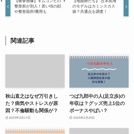
【衝撃画像】キムゴンヒの
【地面師たち】 辻本拓海
整形前が別人！若い頃の顔
のモデルはカミンスカス
や整形箇所/費用も
操？共通点を調査！
関連記事
秋山直之はなぜ万引きし
つば九郎中の人(足立歩)の
た？病気やストレスが原
年収は？グッズ売上1位の
因？不倫騒動も関係が？
ボーナスやばい？
2025年3月17日
2025年2月20日