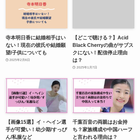
寺本明日香に結婚相手はい
【どこで聴ける？】Acid
ない！現在の彼氏や結婚願
Black Cherryの曲がサブス
望/子供についても
クにない！配信停止理由
は？
2025年2月6日
2025年1月7日
【画像15選】イ・ヘイン選
千葉百音の両親はお金持
手が可愛い！幼少期/すっぴ
ち？家族構成や中国ハーフ
ん/私服など
と言われる理由は？