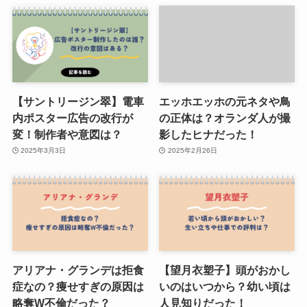
【サントリージン翠】電車
エッホエッホの元ネタや鳥
内ポスター広告の改行が
の正体は？オランダ人が撮
変！制作者や意図は？
影したヒナだった！
2025年3月3日
2025年2月26日
アリアナ・グランデは拒食
【望月衣塑子】頭がおかし
症なの？痩せすぎの原因は
いのはいつから？幼い頃は
略奪W不倫だった？
人見知りだった！