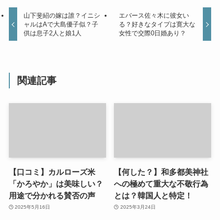
山下斐紹の嫁は誰？イニシ
エバース佐々木に彼女い
ャルはAで大島優子似？子
る？好きなタイプは寛大な
供は息子2人と娘1人
女性で交際0日婚あり？
関連記事
【口コミ】カルローズ米
【何した？】和多都美神社
「かろやか」は美味しい？
への極めて重大な不敬行為
用途で分かれる賛否の声
とは？韓国人と特定！
2025年5月16日
2025年3月24日