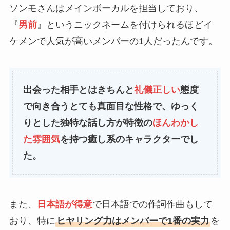
ソンモさんはメインボーカルを担当しており、
『
男前
』というニックネームを付けられるほどイ
ケメンで人気が高いメンバーの1人だったんです。
出会った相手とはきちんと
礼儀正しい
態度
で向き合うとても真面目な性格で、ゆっく
りとした独特な話し方が特徴の
ほんわかし
た雰囲気
を持つ癒し系のキャラクターでし
た。
また、
日本語が得意
で日本語での作詞作曲もして
おり、特に
ヒヤリング力はメンバーで1番の実力
を