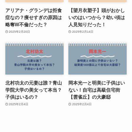
アリアナ・グランデは拒食
【望月衣塑子】頭がおかし
症なの？痩せすぎの原因は
いのはいつから？幼い頃は
略奪W不倫だった？
人見知りだった！
2025年2月20日
2025年2月14日
北村功太の元妻は誰？青山
岡本光一と明美に子供はい
学院大学の美女って本当？
ない！自宅は高級住宅街
子供はいるの？
【雲雀丘】の大豪邸
2025年2月4日
2025年2月4日