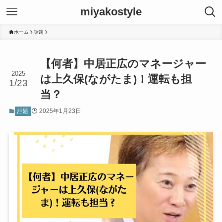
miyakostyle
ホーム
話題
【何者】中居正広のマネージャー
2025
は上久保(ながたま)！運転も担
1/23
当？
2025年1月23日
話題