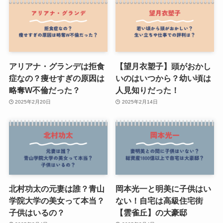
アリアナ・グランデは拒食
【望月衣塑子】頭がおかし
症なの？痩せすぎの原因は
いのはいつから？幼い頃は
略奪W不倫だった？
人見知りだった！
2025年2月20日
2025年2月14日
北村功太の元妻は誰？青山
岡本光一と明美に子供はい
学院大学の美女って本当？
ない！自宅は高級住宅街
子供はいるの？
【雲雀丘】の大豪邸