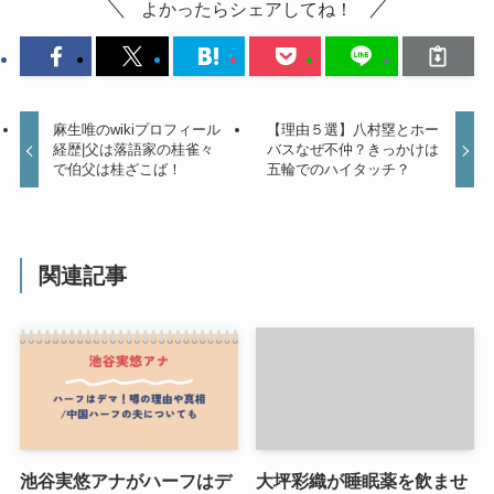
よかったらシェアしてね！
麻生唯のwikiプロフィール
【理由５選】八村塁とホー
経歴|父は落語家の桂雀々
バスなぜ不仲？きっかけは
で伯父は桂ざこば！
五輪でのハイタッチ？
関連記事
池谷実悠アナがハーフはデ
大坪彩織が睡眠薬を飲ませ