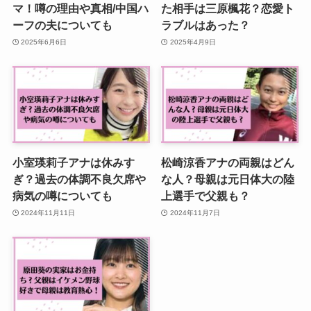
マ！噂の理由や真相/中国ハ
た相手は三原楓花？恋愛ト
ーフの夫についても
ラブルはあった？
2025年6月6日
2025年4月9日
小室瑛莉子アナは休みす
松崎涼香アナの両親はどん
ぎ？過去の体調不良欠席や
な人？母親は元日体大の陸
病気の噂についても
上選手で父親も？
2024年11月11日
2024年11月7日