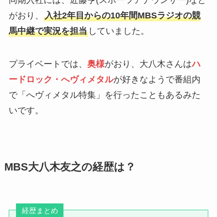
同期入社には、近藤亨(スポーツアナウンサー)など
がおり、
入社2年目からの10年間MBSラジオの競
馬中継で実況を担当
していました。
プライベートでは、
奥様
がおり、大八木さんは
ハ
ードロック・へヴィメタル
が好きなようで番組内
で「へヴィメタル特集」を行ったこともあるみた
いです。
MBS大八木友之の経歴は？
経歴まとめ