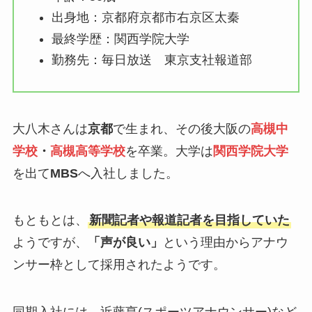
出身地：京都府京都市右京区太秦
最終学歴：関西学院大学
勤務先：毎日放送 東京支社報道部
大八木さんは
京都
で生まれ、その後大阪の
高槻中
学校
・
高槻高等学校
を卒業。大学は
関西学院大学
を出て
MBS
へ入社しました。
もともとは、
新聞記者や報道記者を目指していた
ようですが、
「声が良い」
という理由からアナウ
ンサー枠として採用されたようです。