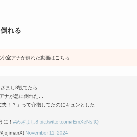
に倒れる
中に小室アナが倒れた動画はこちら
めざまし8観てたら
アナが急に倒れた…
丈夫！？」って介抱してたのにキュンとした
うに！
#めざまし8
pic.twitter.com/rEmXeNsftQ
jojimanX)
November 11, 2024