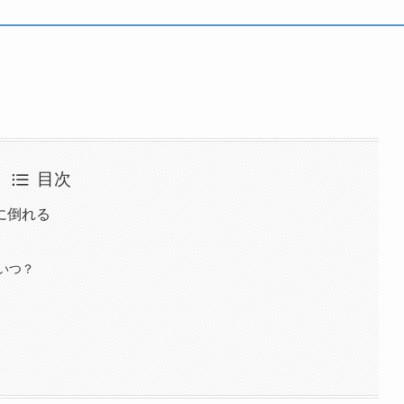
目次
に倒れる
いつ？