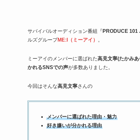
サバイバルオーディション番組『
PRODUCE 101 
ルズグループ
ME:I（ミーアイ）
。
ミーアイのメンバーに選ばれた
高見文寧(たかみあ
かれるSNSでの声
が多数ありました。
今回はそんな
高見文寧
さんの
メンバーに選ばれた理由・魅力
好き嫌いが分かれる理由