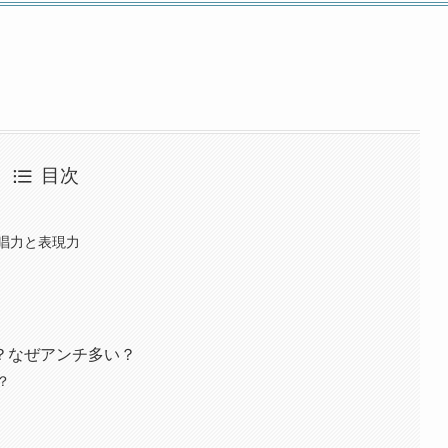
目次
唱力と表現力
？なぜアンチ多い？
？