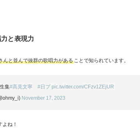
唱力と表現力
さんと並んで抜群の歌唱力がある
ことで知られています。
生集
#高見文寧
#日プ
pic.twitter.com/CFzv1ZEjUR
ohmy_i)
November 17, 2023
すよね！