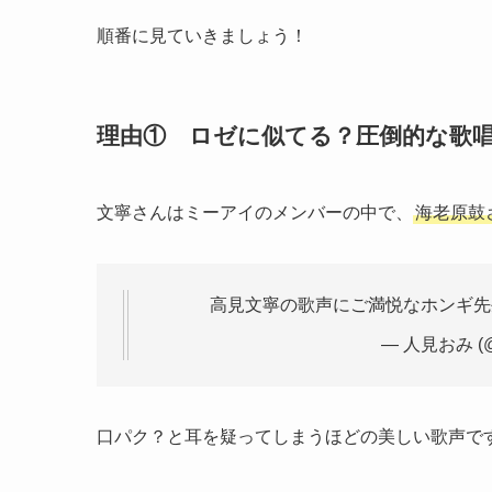
順番に見ていきましょう！
理由① ロゼに似てる？圧倒的な歌
文寧さんはミーアイのメンバーの中で、
海老原鼓
高見文寧の歌声にご満悦なホンギ先
— 人見おみ (@
口パク？と耳を疑ってしまうほどの美しい歌声で