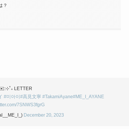
は？
✉️:⊹˚₊ LETTER
イ
#미아이
#高見文寧
#TakamiAyane
#ME_I_AYANE
itter.com/7SNWS3fgrG
ial__ME_I_)
December 20, 2023