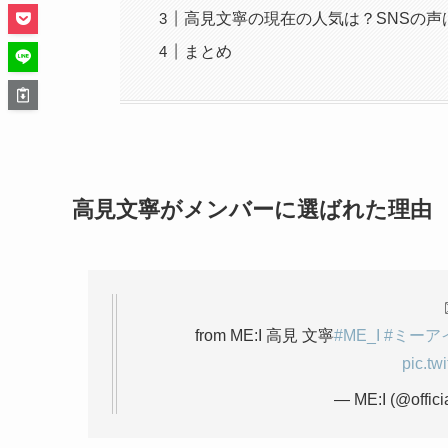
高見文寧の現在の人気は？SNSの声
まとめ
高見文寧がメンバーに選ばれた理由
from ME:I 高見 文寧
#ME_I
#ミーア
pic.tw
— ME:I (@offic