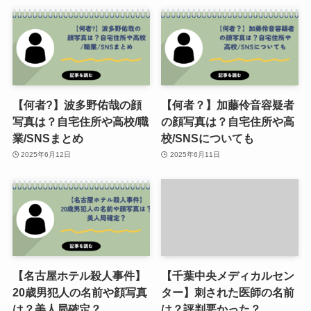
【何者?】波多野佑哉の顔
【何者？】加藤伶音容疑者
写真は？自宅住所や高校/職
の顔写真は？自宅住所や高
業/SNSまとめ
校/SNSについても
2025年6月12日
2025年6月11日
【名古屋ホテル殺人事件】
【千葉中央メディカルセン
20歳男犯人の名前や顔写真
ター】刺された医師の名前
は？美人局確定？
は？評判悪かった？